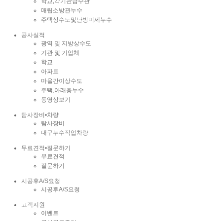
학교,각기관급수관
매립소방관누수
주택상수도및난방미세누수
공사실적
광역 및 지방상수도
기관 및 기업체
학교
아파트
마을간이상수도
주택,아래층누수
동영상보기
탐사장비•차량
탐사장비
대구누수작업차량
무료견적•질문하기
무료견적
질문하기
시공후A/S요청
시공후A/S요청
고객지원
이벤트