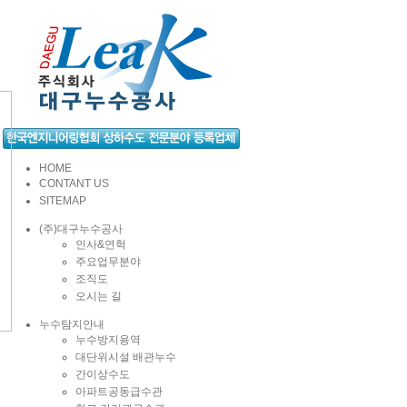
HOME
CONTANT US
SITEMAP
(주)대구누수공사
인사&연헉
주요업무분야
조직도
오시는 길
누수탐지안내
누수방지용역
대단위시설 배관누수
간이상수도
아파트공동급수관