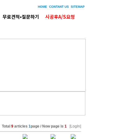
HOME
CONTANT US
SITEMAP
무료견적•질문하기
시공후A/S요청
Total
9
articles
1
page / Now page is
1
[LogIn]