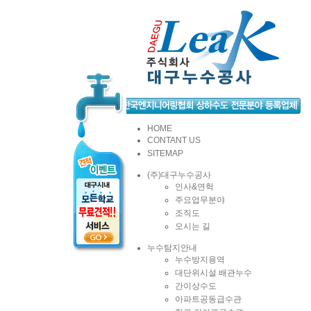
HOME
CONTANT US
SITEMAP
(주)대구누수공사
인사&연헉
주요업무분야
조직도
오시는 길
누수탐지안내
누수방지용역
대단위시설 배관누수
간이상수도
아파트공동급수관